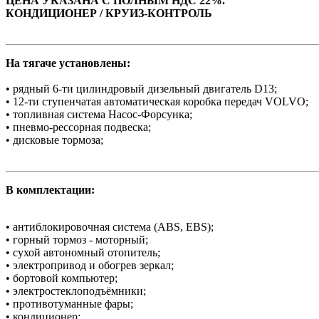
ЦЕНА УКАЗАНА С ПОЛНЫМ НДС 22%.
КОНДИЦИОНЕР / КРУИЗ-КОНТРОЛЬ
На тягаче установлены:
• рядный 6-ти цилиндровый дизельный двигатель D13;
• 12-ти ступенчатая автоматическая коробка передач VOLVO;
• топливная система Насос-Форсунка;
• пневмо-рессорная подвеска;
• дисковые тормоза;
В комплектации:
• антиблокировочная система (АBS, EBS);
• горный тормоз - моторный;
• сухой автономный отопитель;
• электропривод и обогрев зеркал;
• бортовой компьютер;
• электростеклоподъёмники;
• противотуманные фары;
• кондиционер;