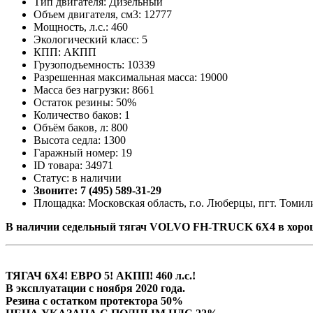
Тип двигателя: Дизельный
Объем двигателя, см3: 12777
Мощность, л.с.: 460
Экологический класс: 5
КПП: АКПП
Грузоподъемность: 10339
Разрешенная максимальная масса: 19000
Масса без нагрузки: 8661
Остаток резины: 50%
Количество баков: 1
Объём баков, л: 800
Высота седла: 1300
Гаражный номер: 19
ID товара: 34971
Статус: в наличии
Звоните: 7 (495) 589-31-29
Площадка: Московская область, г.о. Люберцы, пгт. Томили
В наличии седельный тягач VOLVO FH-TRUCK 6X4 в хорош
ТЯГАЧ 6Х4! ЕВРО 5! АКПП! 460 л.с.!
В эксплуатации с ноября 2020 года.
Резина с остатком протектора 50%