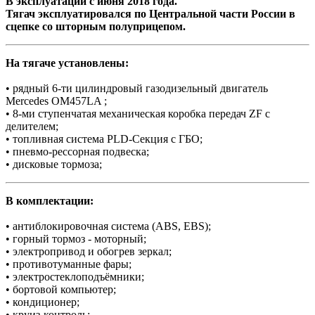
В эксплуатации с июня 2018 года.
Тягач эксплуатировался по Центральной части России в
сцепке со шторным полуприцепом.
На тягаче установлены:
• рядный 6-ти цилиндровый газодизельный двигатель
Mercedes OM457LA ;
• 8-ми ступенчатая механическая коробка передач ZF с
делителем;
• топливная система PLD-Секция с ГБО;
• пневмо-рессорная подвеска;
• дисковые тормоза;
В комплектации:
• антиблокировочная система (АBS, ЕBS);
• горный тормоз - моторный;
• электропривод и обогрев зеркал;
• противотуманные фары;
• электростеклоподъёмники;
• бортовой компьютер;
• кондиционер;
• круиз-контроль;