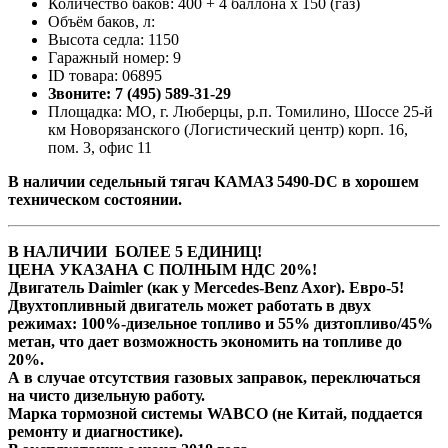
Количество баков: 400 + 4 баллона х 150 (газ)
Объём баков, л:
Высота седла: 1150
Гаражный номер: 9
ID товара: 06895
Звоните: 7 (495) 589-31-29
Площадка: МО, г. Люберцы, р.п. Томилино, Шоссе 25-й
км Новорязанского (Логистический центр) корп. 16,
пом. 3, офис 11
В наличии cедельный тягач КАМАЗ 5490-DC в хорошем
техническом состоянии.
В НАЛИЧИИ БОЛЕЕ 5 ЕДИНИЦ!
ЦЕНА УКАЗАНА С ПОЛНЫМ НДС 20%!
Двигатель Daimler (как у Mercedes-Benz Axor). Евро-5!
Двухтопливный двигатель может работать в двух
режимах: 100%-дизельное топливо и 55% дизтопливо/45%
метан, что дает возможность экономить на топливе до
20%.
А в случае отсутствия газовых заправок, переключаться
на чисто дизельную работу.
Марка тормозной системы WABCO (не Китай, поддается
ремонту и диагностике).