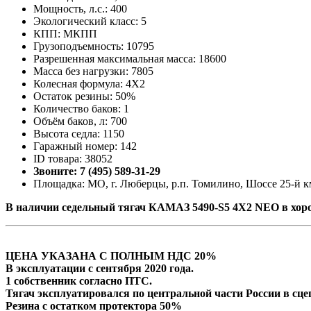
Мощность, л.с.: 400
Экологический класс: 5
КПП: МКПП
Грузоподъемность: 10795
Разрешенная максимальная масса: 18600
Масса без нагрузки: 7805
Колесная формула: 4X2
Остаток резины: 50%
Количество баков: 1
Объём баков, л: 700
Высота седла: 1150
Гаражный номер: 142
ID товара: 38052
Звоните: 7 (495) 589-31-29
Площадка: МО, г. Люберцы, р.п. Томилино, Шоссе 25-й км
В наличии cедельный тягач КАМАЗ 5490-S5 4Х2 NEO в хор
ЦЕНА УКАЗАНА С ПОЛНЫМ НДС 20%
В эксплуатации с сентября 2020 года.
1 собственник согласно ПТС.
Тягач эксплуатировался по центральной части России в сц
Резина с остатком протектора 50%