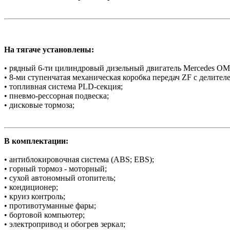
На тягаче установлены:
• рядный 6-ти цилиндровый дизельный двигатель Mercedes O
• 8-ми ступенчатая механическая коробка передач ZF с делител
• топливная система PLD-секция;
• пневмо-рессорная подвеска;
• дисковые тормоза;
В комплектации:
• антиблокировочная система (ABS; EBS);
• горный тормоз - моторный;
• сухой автономный отопитель;
• кондиционер;
• круиз контроль;
• противотуманные фары;
• бортовой компьютер;
• электропривод и обогрев зеркал;