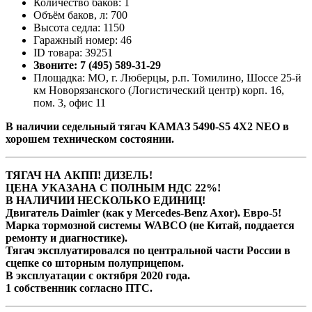
Количество баков: 1
Объём баков, л: 700
Высота седла: 1150
Гаражный номер: 46
ID товара: 39251
Звоните: 7 (495) 589-31-29
Площадка: МО, г. Люберцы, р.п. Томилино, Шоссе 25-й
км Новорязанского (Логистический центр) корп. 16,
пом. 3, офис 11
В наличии cедельный тягач КАМАЗ 5490-S5 4Х2 NEO в
хорошем техническом состоянии.
ТЯГАЧ НА АКПП! ДИЗЕЛЬ!
ЦЕНА УКАЗАНА С ПОЛНЫМ НДС 22%!
В НАЛИЧИИ НЕСКОЛЬКО ЕДИНИЦ!
Двигатель Daimler (как у Mercedes-Benz Axor). Евро-5!
Марка тормозной системы WABCO (не Китай, поддается
ремонту и диагностике).
Тягач эксплуатировался по центральной части России в
сцепке со шторным полуприцепом.
В эксплуатации с октября 2020 года.
1 собственник согласно ПТС.