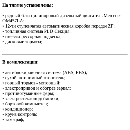
На тягаче установлены:
• рядный 6-ти цилиндровый дизельный двигатель Mercedes
OM457LA;
• 12-ти ступенчатая автоматическая коробка передач ZF;
• топливная система PLD-Секция;
• пневмо-рессорная подвеска;
• дисковые тормоза;
В комплектации:
• антиблокировочная система (АBS, ЕBS);
• сухой автономный отопитель;
• горный тормоз - моторный;
• электропривод и обогрев зеркал;
• противотуманные фары;
• электростеклоподъёмники;
• бортовой компьютер;
• кондиционер;
• круиз-контроль;
• тахограф;