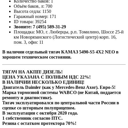
Количество баков: 1
Объём баков, л: 700
Высота седла: 1150
Гаражный номер: 171
ID товара: 39254
Звоните: 7 (495) 589-31-29
Площадка: МО, г. Люберцы, р.п. Томилино, Шоссе 25-й
км Новорязанского (Логистический центр) корп. 16,
пом. 3, офис 11
В наличии cедельный тягач КАМАЗ 5490-S5 4Х2 NEO в
хорошем техническом состоянии.
ТЯГАЧ НА АКПП! ДИЗЕЛЬ!
ЦЕНА УКАЗАНА С ПОЛНЫМ НДС 22%!
В НАЛИЧИИ НЕСКОЛЬКО ЕДИНИЦ!
Двигатель Daimler (как у Mercedes-Benz Axor). Евро-5!
Марка тормозной системы WABCO (не Китай, поддается
ремонту и диагностике).
Тягач эксплуатировался по центральной части России в
сцепке со шторным полуприцепом.
В эксплуатации с октября 2020 года.
1 собственник согласно ПТС.
Резина с остатком протектора 70%!