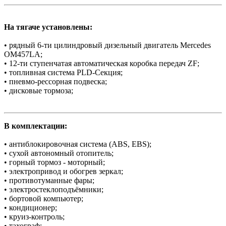
На тягаче установлены:
• рядный 6-ти цилиндровый дизельный двигатель Mercedes
OM457LA;
• 12-ти ступенчатая автоматическая коробка передач ZF;
• топливная система PLD-Секция;
• пневмо-рессорная подвеска;
• дисковые тормоза;
В комплектации:
• антиблокировочная система (АBS, ЕBS);
• сухой автономный отопитель;
• горный тормоз - моторный;
• электропривод и обогрев зеркал;
• противотуманные фары;
• электростеклоподъёмники;
• бортовой компьютер;
• кондиционер;
• круиз-контроль;
• тахограф;