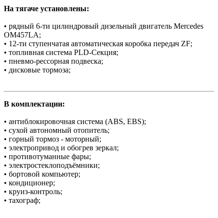
На тягаче установлены:
• рядный 6-ти цилиндровый дизельный двигатель Mercedes
OM457LA;
• 12-ти ступенчатая автоматическая коробка передач ZF;
• топливная система PLD-Секция;
• пневмо-рессорная подвеска;
• дисковые тормоза;
В комплектации:
• антиблокировочная система (АBS, ЕBS);
• сухой автономный отопитель;
• горный тормоз - моторный;
• электропривод и обогрев зеркал;
• противотуманные фары;
• электростеклоподъёмники;
• бортовой компьютер;
• кондиционер;
• круиз-контроль;
• тахограф;