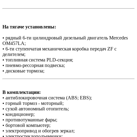
На тягаче установлены:
• рядный 6-ти цилиндровый дизельный двигатель Mercedes
OM457LA;
• 6-ти ступенчатая механическая коробка передач ZF с
делителем;
• топливная система PLD-секция;
• пневмо-рессорная подвеска;
• дисковые тормоза;
В комплектации:
• антиблокировочная система (ABS; EBS);
• горный тормоз - моторный;
• сухой автономный отопитель;
• кондиционер;
• противотуманные фары;
• бортовой компьютер;
• электропривод и обогрев зеркал;
• электростеклоподъемники;