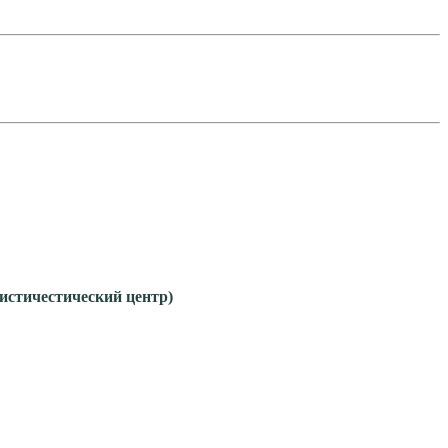
едит и в лизинг.
гистичестический центр)