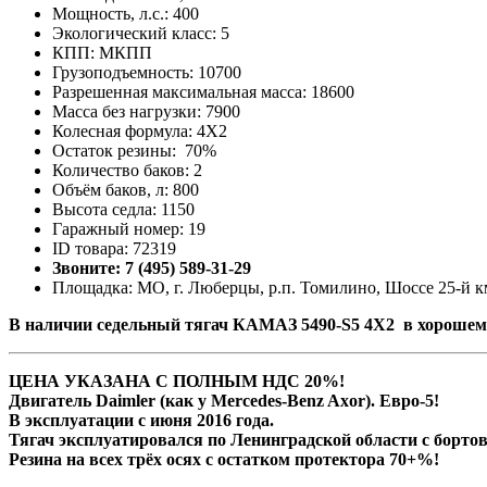
Мощность, л.с.: 400
Экологический класс: 5
КПП: МКПП
Грузоподъемность: 10700
Разрешенная максимальная масса: 18600
Масса без нагрузки: 7900
Колесная формула: 4X2
Остаток резины: 70%
Количество баков: 2
Объём баков, л: 800
Высота седла: 1150
Гаражный номер: 19
ID товара: 72319
Звоните: 7 (495) 589-31-29
Площадка: МО, г. Люберцы, р.п. Томилино, Шоссе 25-й км
В наличии cедельный тягач КАМАЗ 5490-S5 4Х2 в хорошем 
ЦЕНА УКАЗАНА С ПОЛНЫМ НДС 20%!
Двигатель Daimler (как у Mercedes-Benz Axor). Евро-5!
В эксплуатации с июня 2016 года.
Тягач эксплуатировался по Ленинградской области с борт
Резина на всех трёх осях с остатком протектора 70+%!