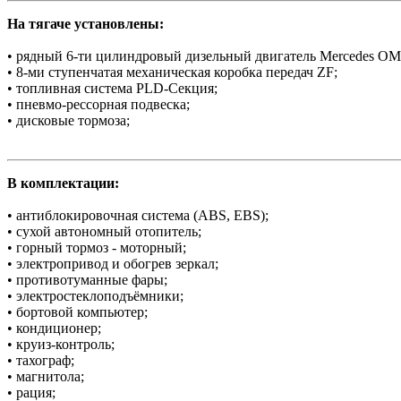
На тягаче установлены:
• рядный 6-ти цилиндровый дизельный двигатель Mercedes O
• 8-ми ступенчатая механическая коробка передач ZF;
• топливная система PLD-Секция;
• пневмо-рессорная подвеска;
• дисковые тормоза;
В комплектации:
• антиблокировочная система (АBS, ЕBS);
• сухой автономный отопитель;
• горный тормоз - моторный;
• электропривод и обогрев зеркал;
• противотуманные фары;
• электростеклоподъёмники;
• бортовой компьютер;
• кондиционер;
• круиз-контроль;
• тахограф;
• магнитола;
• рация;