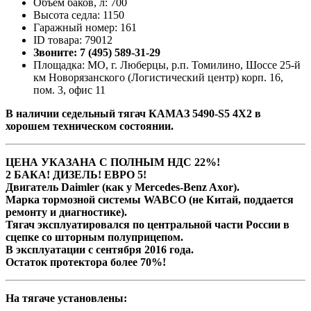
Объём баков, л: 700
Высота седла: 1150
Гаражный номер: 161
ID товара: 79012
Звоните: 7 (495) 589-31-29
Площадка: МО, г. Люберцы, р.п. Томилино, Шоссе 25-й
км Новорязанского (Логистический центр) корп. 16,
пом. 3, офис 11
В наличии cедельный тягач КАМАЗ 5490-S5 4Х2 в
хорошем техническом состоянии.
ЦЕНА УКАЗАНА С ПОЛНЫМ НДС 22%!
2 БАКА! ДИЗЕЛЬ! ЕВРО 5!
Двигатель Daimler (как у Mercedes-Benz Axor).
Марка тормозной системы WABCO (не Китай, поддается
ремонту и диагностике).
Тягач эксплуатировался по центральной части России в
сцепке со шторным полуприцепом.
В эксплуатации с сентября 2016 года.
Остаток протектора более 70%!
На тягаче установлены: