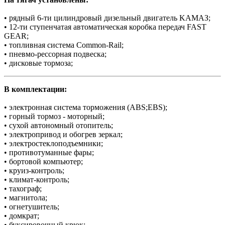
• рядный 6-ти цилиндровый дизельный двигатель KAMAЗ;
• 12-ти ступенчатая автоматическая коробка передач FAST
GEAR;
• топливная система Common-Rail;
• пневмо-рессорная подвеска;
• дисковые тормоза;
В комплектации:
• электронная система торможения (ABS;EBS);
• горный тормоз - моторный;
• сухой автономный отопитель;
• электропривод и обогрев зеркал;
• электростеклоподъемники;
• противотуманные фары;
• бортовой компьютер;
• круиз-контроль;
• климат-контроль;
• тахограф;
• магнитола;
• огнетушитель;
• домкрат;
• буксировочный крюк;