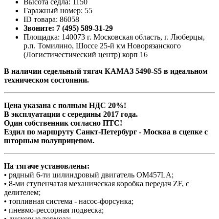
Высота седла: 1150
Гаражный номер: 55
ID товара: 86058
Звоните: 7 (495) 589-31-29
Площадка: 140073 г. Московская область, г. Люберцы,
р.п. Томилино, Шоссе 25-й км Новорязанского
(Логистичестический центр) корп 16
В наличии cедельный тягач КАМАЗ 5490-S5 в идеальном
техническом состоянии.
Цена указана с полным НДС 20%!
В эксплуатации с середины 2017 года.
Один собственник согласно ПТС!
Ездил по маршруту Санкт-Петербург - Москва в сцепке с
шторным полуприцепом.
На тягаче установлены:
• рядный 6-ти цилиндровый двигатель OM457LA;
• 8-ми ступенчатая механическая коробка передач ZF, с
делителем;
• топливная система - насос-форсунка;
• пневмо-рессорная подвеска;
• дисковые тормоза;